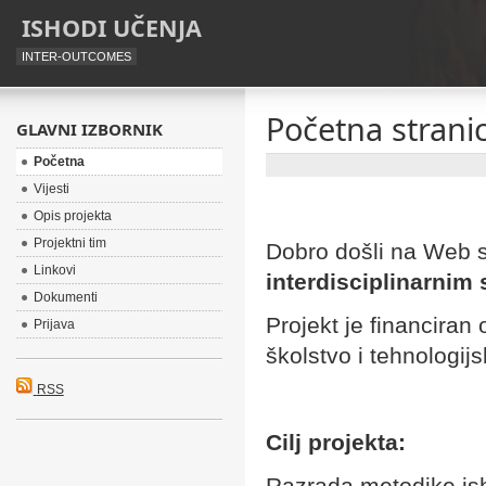
ISHODI UČENJA
INTER-OUTCOMES
Početna strani
GLAVNI IZBORNIK
Početna
Vijesti
Opis projekta
Projektni tim
Dobro došli na Web st
Linkovi
interdisciplinarni
Dokumenti
Projekt je financiran
Prijava
školstvo i tehnologij
RSS
Cilj projekta:
Razrada metodike ish