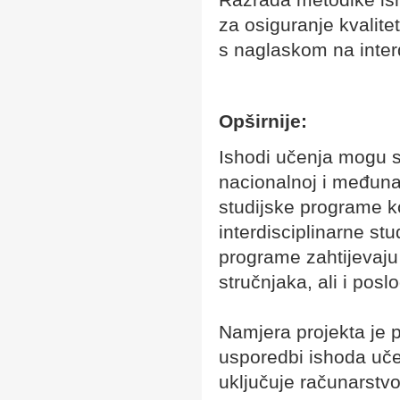
za osiguranje kvalit
s naglaskom na interd
Opširnije:
Ishodi učenja mogu se
nacionalnoj i međunar
studijske programe ko
interdisciplinarne st
programe zahtijevaju d
stručnjaka, ali i posl
Namjera projekta je 
usporedbi ishoda učen
uključuje računarstv